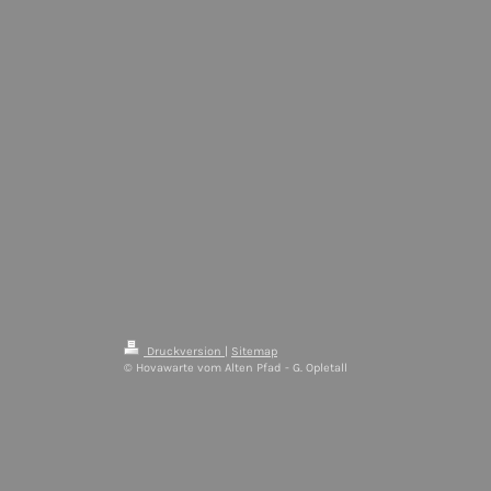
Druckversion
|
Sitemap
© Hovawarte vom Alten Pfad - G. Opletall