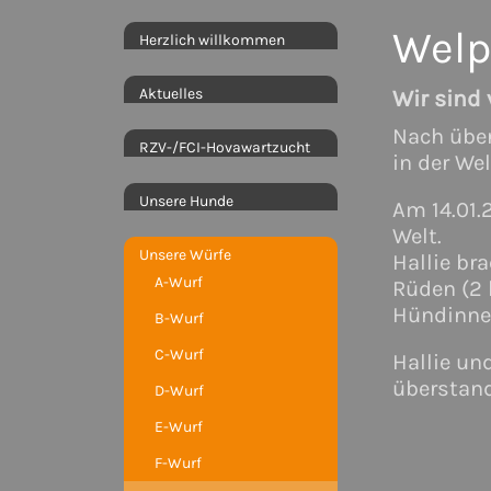
Welp
Herzlich willkommen
Aktuelles
Wir sind 
Nach über
RZV-/FCI-Hovawartzucht
in der We
Unsere Hunde
Am 14.01.
Welt.
Unsere Würfe
Hallie br
A-Wurf
Rüden (2
Hündinnen
B-Wurf
C-Wurf
Hallie un
überstand
D-Wurf
E-Wurf
F-Wurf