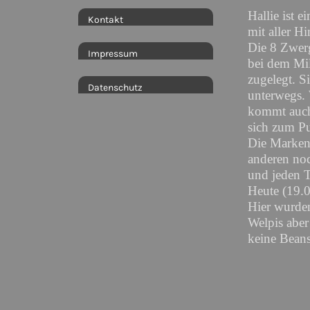
Hallie ist 
Kontakt
mit aller H
Die 8 Zwerg
Impressum
bei dem Mi
zugelegt. S
Datenschutz
unterwegs. 
kommt auch 
sich zum Pu
Die Marken 
anderen noc
und jeden T
Heute (19.
Hier wurden
Welpis aber
keine Beans