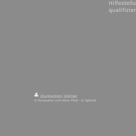
Hilfestell
qualifizie
Druckversion
|
Sitemap
© Hovawarte vom Alten Pfad - G. Opletall