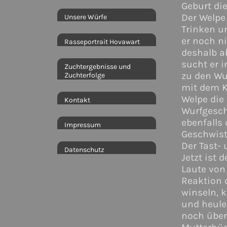
Geburt die
Der Welpe
Unsere Würfe
Trinken u
er noch ni
Rasseportrait Hovawart
deshalb a
sucht er 
Zuchtergebnisse und
zu den Wu
Zuchterfolge
mit dem 
Welpe die
Kontakt
Wurfgesch
ebenfalls
Impressum
Geschwist
Der Tast- 
Datenschutz
Jetzt ist 
Laute von
Reaktion 
winseln, k
und heule
noch über