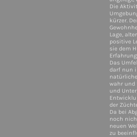
Die Aktiv
Umgebung
kürzer. D
Gewohnhei
Lage, alte
positive 
sie dem H
Erfahrung
Das Umfeld
darf nun 
natürlich
wahr und 
und Unter
Entwicklu
der Züchter
Da bei Ab
noch nicht
neuen Wel
zu beeinfl