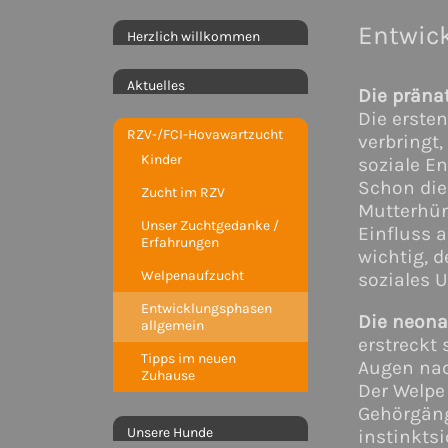
Entwic
Herzlich willkommen
Aktuelles
Die präna
Die erste
RZV-/FCI-Hovawartzucht
verbringt
Kinder
soziale E
Schon die
Zucht im RZV
Mutterhün
Unser Zuchtgedanke /
Einfluss 
Erfahrungen
wichtig, 
Welpenaufzucht
soziales 
Entwicklungsphasen
Die neona
allgemein
erstreckt 
Tipps im neuen
Augen nach
Zuhause
Der Welpe
Gehörgäng
Unsere Hunde
instinkts