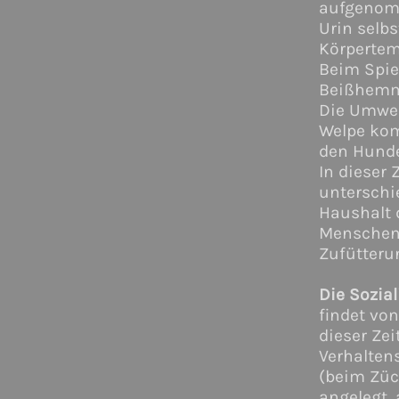
aufgenom
Urin selb
Körpertem
Beim Spie
Beißhemmu
Die Umwe
Welpe kom
den Hund
In dieser 
unterschi
Haushalt 
Menschen 
Zufütteru
Die Sozia
findet von
dieser Zei
Verhalten
(beim Züc
angelegt, 