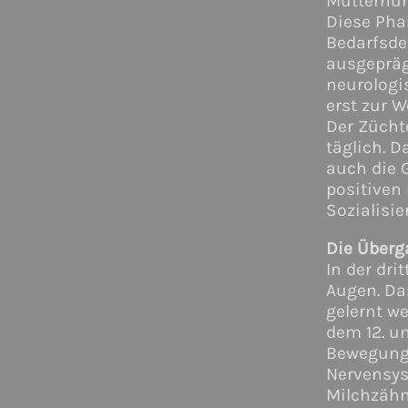
Mutterhün
Diese Pha
Bedarfsde
ausgepräg
neurologis
erst zur 
Der Zücht
täglich. 
auch die
positiven 
Sozialisi
Die Über
In der dr
Augen. Da
gelernt w
dem 12. un
Bewegungs
Nervensyst
Milchzähn