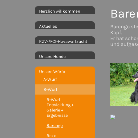
Bare
Herzlich willkommen
Aktuelles
Barengo ste
Kopf.
Er hat scho
RZV-/FCI-Hovawartzucht
und aufges
Unsere Hunde
Unsere Würfe
A-Wurf
B-Wurf
B-Wurf
Entwicklung +
Galerie +
Ergebnisse
Barengo
Bexx