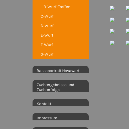
B-Wurf-Treffen
C-Wurf
D-Wurf
E-Wurf
F-Wurf
G-Wurf
Rasseportrait Hovawart
Zuchtergebnisse und
Zuchterfolge
Kontakt
Impressum