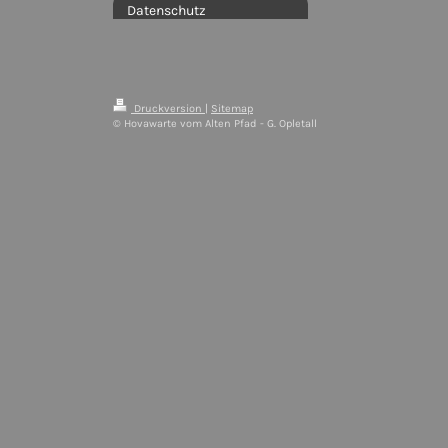
Datenschutz
Druckversion
|
Sitemap
© Hovawarte vom Alten Pfad - G. Opletall