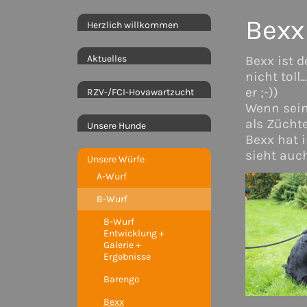
Bexx
Herzlich willkommen
Aktuelles
Bexx ist de
nicht toll.
er ;-))
RZV-/FCI-Hovawartzucht
Wenn seine
als Züchte
Unsere Hunde
Bexx hat 
sieht auch
Unsere Würfe
A-Wurf
B-Wurf
B-Wurf
Entwicklung +
Galerie +
Ergebnisse
Barengo
Bexx