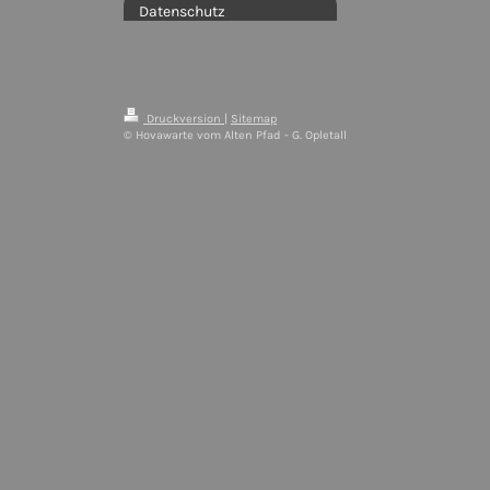
Datenschutz
Druckversion
|
Sitemap
© Hovawarte vom Alten Pfad - G. Opletall