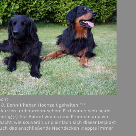
acht !
yn & Bennit haben Hochzeit gehalten ***
kurzen und harmonischem Flirt waren sich beide
 einig ;-). Für Bennit war es eine Premiere und wir
ascht, wie souverän und einfach sich dieser Deckakt
 Auch das anschließende Nachdecken klappte immer