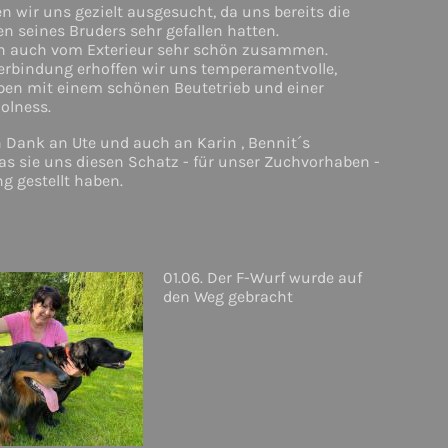
n wir uns gezielt ausgesucht, da uns bereits die
seines Bruders sehr gefallen hatten.
n auch vom Exterieur sehr schön zusammen.
Verbindung erhoffen wir uns temperamentvolle,
lpen mit einem schönen Beutetrieb und einer
olness.
n Dank an Ute und auch an Karin , Bennit´s
as sie uns diesen Schatz - für unser Zuchvorhaben -
g gestellt haben.
01.06. Der F-Wurf wurde auf
den Weg gebracht