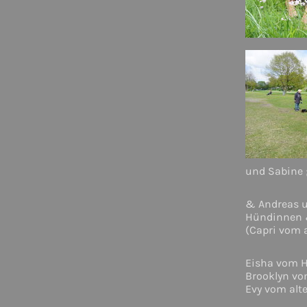
und Sabine ;
& Andreas u
Hündinnen 
(Capri vom a
Eisha vom H
Brooklyn vo
Evy vom alt