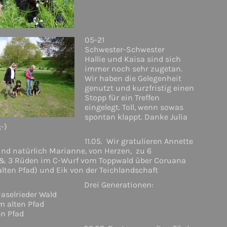
05-21
Schwester-Schwester
Hallie und Kaisa sind sich
immer noch sehr zugetan.
Wir haben die Gelegenheit
genutzt und kurzfristig einen
Stopp für ein Treffen
eingelegt. Toll, wenn sowas
spontan klappt. Danke Julia
-)
11.05. Wir gratulieren Annette
nd natürlich Marianne, von Herzen, zu 6
& 3 Rüden im C-Wurf vom Toppwald über Coruana
lten Pfad) und Eik von der Teichlandschaft
Drei Generationen:
aselrieder Wald
m alten Pfad
en Pfad