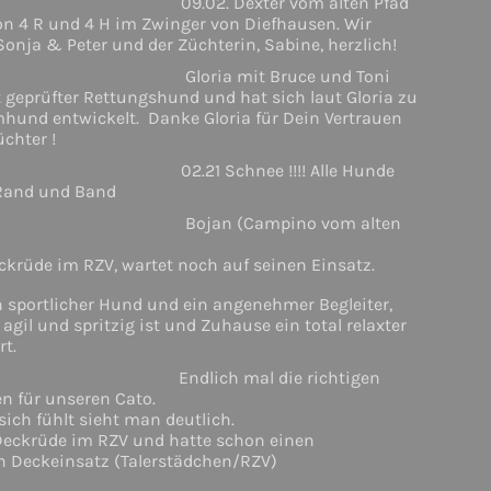
09.02. Dexter vom alten Pfad
on 4 R und 4 H im Zwinger von Diefhausen. Wir
Sonja & Peter und der Züchterin, Sabine, herzlich!
Gloria mit Bruce und Toni
zt geprüfter Rettungshund und hat sich laut Gloria zu
hund entwickelt. Danke Gloria für Dein Vertrauen
üchter !
02.21 Schnee !!!! Alle Hunde
Rand und Band
Bojan (Campino vom alten
ckrüde im RZV, wartet noch auf seinen Einsatz.
n sportlicher Hund und ein angenehmer Begleiter,
agil und spritzig ist und Zuhause ein total relaxter
t.
Endlich mal die richtigen
n für unseren Cato.
sich fühlt sieht man deutlich.
 Deckrüde im RZV und hatte schon einen
en Deckeinsatz (Talerstädchen/RZV)