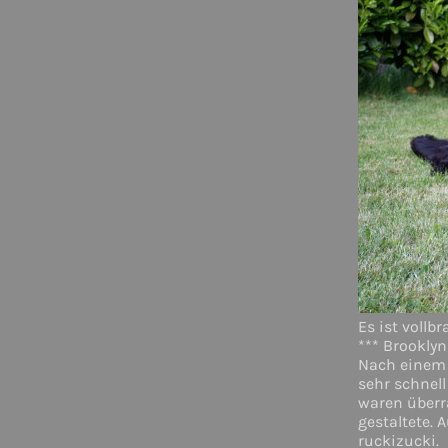
Es ist vollbr
*** Brookl
Nach einem 
sehr schnell
waren überr
gestaltete.
ruckizucki.