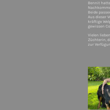
Bennit hatte
Nachkommen 
Beide passe
Aus dieser 
kräftige We
gewissen Co
Vielen liebe
Züchterin, d
zur Verfügun