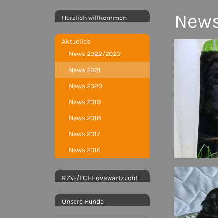
News
Herzlich willkommen
Aktuelles
News 2022/2023
News 2021
News 2020
News 2019
News 2018
News 2017
News 2016
RZV-/FCI-Hovawartzucht
Unsere Hunde