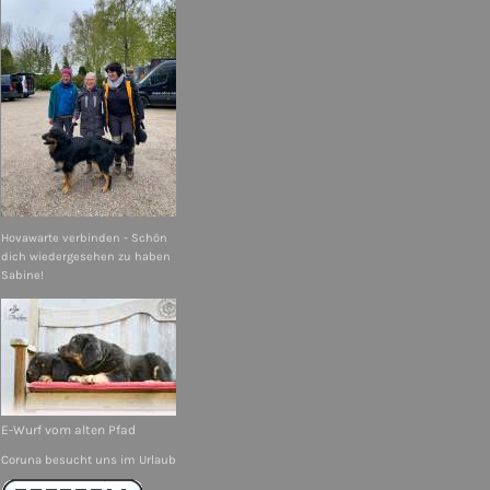
Hovawarte verbinden - Schön
dich wiedergesehen zu haben
Sabine!
E-Wurf vom alten Pfad
Coruna besucht uns im Urlaub