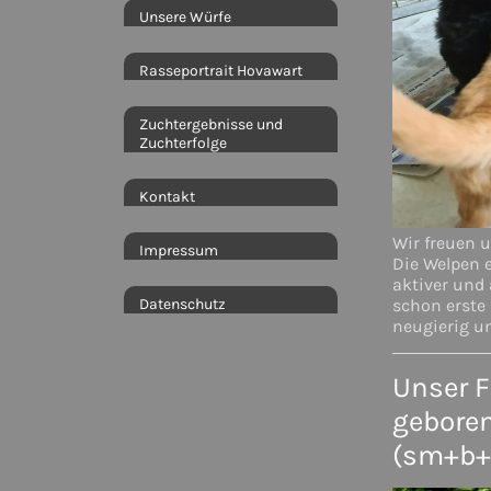
Unsere Würfe
Rasseportrait Hovawart
Zuchtergebnisse und
Zuchterfolge
Kontakt
Wir freuen u
Impressum
Die Welpen e
aktiver und
Datenschutz
schon erste
neugierig u
Unser F
geboren
(sm+b+