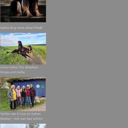
Hallie (Evy vom alten Pfad)
Unser tolles Trio: Brooklyn,
Fenya und Hallie
Treffen der E-Lies im hohen
Norden - Ach war das schön!