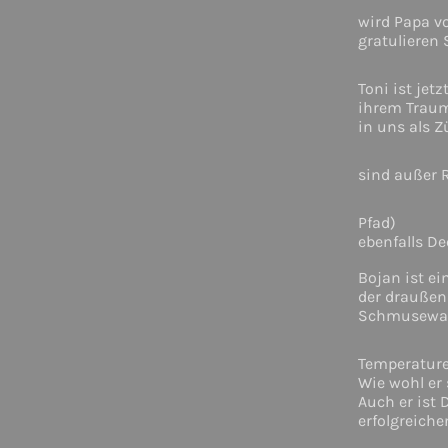
wird Papa v
gratulieren 
Toni ist jet
ihrem Traum
in uns als Z
sind außer 
Pfad)
ebenfalls De
Bojan ist ei
der draußen 
Schmusewar
Temperature
Wie wohl er 
Auch er ist
erfolgreich