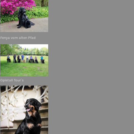
Fenya vom alten Pfad
Opletall Tour´s