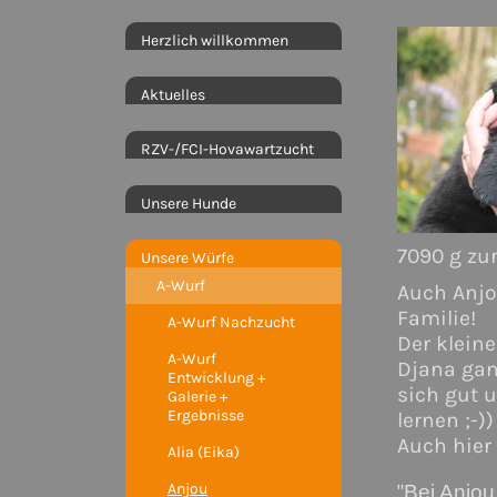
Herzlich willkommen
Aktuelles
RZV-/FCI-Hovawartzucht
Unsere Hunde
7090 g z
Unsere Würfe
A-Wurf
Auch Anjo
Familie!
A-Wurf Nachzucht
Der klein
A-Wurf
Djana gan
Entwicklung +
sich gut 
Galerie +
Ergebnisse
lernen ;-))
Auch hier 
Alia (Eika)
Anjou
"
Bei Anjou