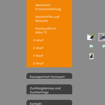
Abschied +
Einzelvorstellung
Nachtreffen und
Besuche
Nachzucht im
März´17
D-Wurf
E-Wurf
F-Wurf
G-Wurf
Rasseportrait Hovawart
Zuchtergebnisse und
Zuchterfolge
Kontakt