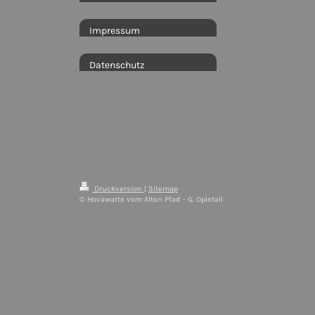
Impressum
Datenschutz
Druckversion
|
Sitemap
© Hovawarte vom Alten Pfad - G. Opletall