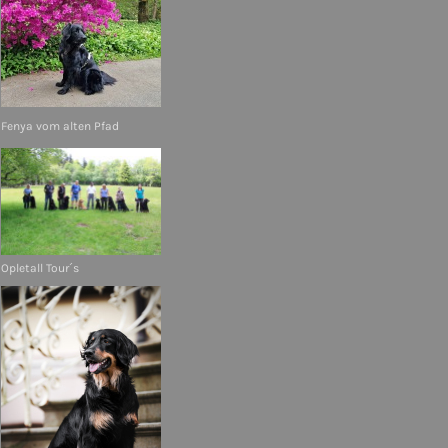
Fenya vom alten Pfad
Opletall Tour´s