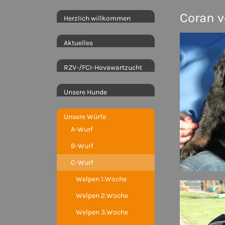
Coran v
Herzlich willkommen
Aktuelles
RZV-/FCI-Hovawartzucht
Unsere Hunde
Unsere Würfe
A-Wurf
B-Wurf
C-Wurf
Welpen 1.Woche
Welpen 2.Woche
Welpen 3.Woche