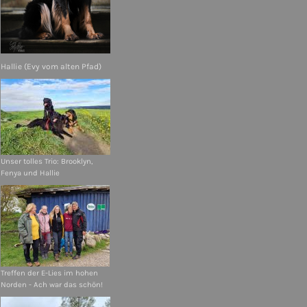
Hallie (Evy vom alten Pfad)
Unser tolles Trio: Brooklyn,
Fenya und Hallie
Treffen der E-Lies im hohen
Norden - Ach war das schön!