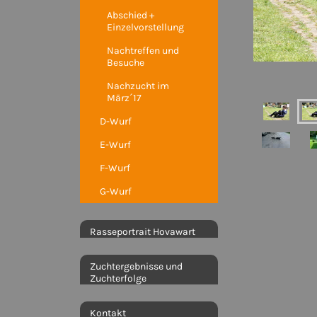
Abschied +
Einzelvorstellung
Nachtreffen und
Besuche
Nachzucht im
März´17
D-Wurf
E-Wurf
F-Wurf
G-Wurf
Rasseportrait Hovawart
Zuchtergebnisse und
Zuchterfolge
Kontakt