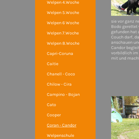
Welpen 4.Woche
Welpen 5.Woche
sie vor ganz n
Welpen 6 Woche
Bodo gerettet 
gefunden hat a
Welpen 7.Woche
Couch darf, da
anschauen und s
Welpen 8.Woche
Candor begleite
vorbildlich i
Capri-Coruna
mit und macht
Caitie
Chanell - Coco
Chilow - Cira
Campino - Bojan
Cato
Cooper
Coran - Candor
Welpenschule