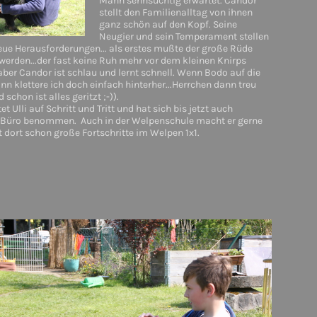
Mann sehnsüchtig erwartet. Candor
stellt den Familienalltag von ihnen
ganz schön auf den Kopf. Seine
Neugier und sein Temperament stellen
eue Herausforderungen... als erstes mußte der große Rüde
werden...der fast keine Ruh mehr vor dem kleinen Knirps
ber Candor ist schlau und lernt schnell. Wenn Bodo auf die
nn klettere ich doch einfach hinterher...Herrchen dann treu
chon ist alles geritzt ;-)).
t Ulli auf Schritt und Tritt und hat sich bis jetzt auch
m Büro benommen. Auch in der Welpenschule macht er gerne
 dort schon große Fortschritte im Welpen 1x1.