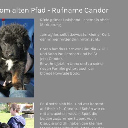
om alten Pfad - Rufname Candor
Rüde grünes Halsband - ehemals ohne
Markierung
..ein agiler, selbstbewußter kleiner Kerl,
der immer mittendrin mitmischt..
Coran hat das Herz von Claudia & Ulli
und Sohn Paul erobert und heißt
jetzt Candor.
Er wohnt jetzt in Unna und zu seiner
neuen Familie gehört auch der
blonde Hovirüde Bodo.
Paul setzt sich hin...und wer kommt
auf ihn zu ? ...Candor...! Schön war es
mit anzusehen, wieviel Spaß die
beiden zusammen haben. Auch
Claudia und Ulli haben den kleinen